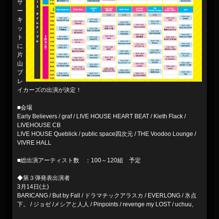
サ
ー
キ
ッ
ト
に
片
山
ブ
レ
イカーズの出演が決定！
■会場
Early Believers / graf / LIVE HOUSE HEART BEAT / Kieth Flack /
LIVEHOUSE CB
LIVE HOUSE Queblick / public space四次元 / THE Voodoo Lounge /
VIVRE HALL
■総出演アーティスト数 ：100～120組 予定
◆第３弾発表出演者
3月14日(土)
BARICANG / But by Fall / ドラマチックアラスカ / EVERLONG / 氷点
下。 / ジョゼ /メシアと人人 / Pinpoints / revenge my LOST / uchuu,