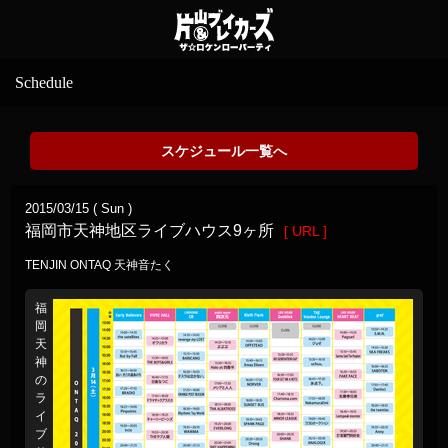
Schedule
スケジュール一覧へ
2015/03/15 ( Sun )
福岡市天神地区ライブハウス9ヶ所
[ URL ]
TENJIN ONTAQ 天神音たく
福
岡
天
神
の
ラ
イ
ブ