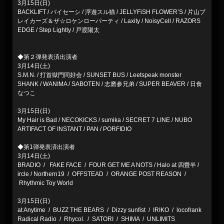
3月15日(日)
BACKLIFT / バイセーシ / 浮遊スル猫 / JELLYFiSH FLOWER’S / 片山ブ
レイカーズ＆ザ☆ロケンローパーティ / Laxity / NoisyCell / RAZORS
EDGE / Step Lightly / 戸渡陽太
◆第２弾発表済出演者
3月14日(土)
S.M.N. / 打首獄門同好会 / SUNSET BUS / Leetspeak monster
SHANK / WANIMA / SABOTEN / 志磨参兄弟 / SUPER BEAVER / 日食
なつこ
3月15日(日)
My Hair is Bad / NECOKICKS / sumika / SECRET 7 LINE / NUBO
ARTIFACT OF INSTANT / PAN / PORFIDIO
◆第1弾発表済出演者
3月14日(土)
BRADIO / FAKE FACE / FOUR GET ME A NOTS / Halo at 四畳半 /
ircle / Northern19 / OFFSTEAD / ORANGE POST REASON /
Rhythmic Toy World
3月15日(日)
at Anytime / BUZZ THE BEARS / Dizzy sunfist / IRIKO / locofrank
Radical Radio / Rhycol. / SATORI / SHIMA / UNLIMITS