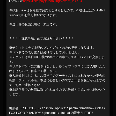
FAMIパス:
https://ticketpay.jp/booking/?event_id=713
※ぴあ、e＋はお陰様で完売となりましたので、今後は上記のFAMIパ
スのみでのお取り扱いになります。
※当日券の販売は現状、未定です。
！！！！注意事項、必ずお読み下さい！！！！
※チケットは全て上記のプレイガイドのみの発売になります。
※バンドでの取り置きは受け付けしておりません。
※チケットは当日HIGH横のAmpCafe前にてリストバンドに交換しま
す。
※リストバンドに交換されないと、各ライブハウスにはご入場いただ
けませんので、何卒ご了承下さい。
※入場規制における、お目当てのアーティストに入れなかった場合の
相談、クレーム等も、本当に心苦しいのですが一切を受けかねますの
で、何卒ご理解下さい。
※上記以外での対応は致しかねますのでご理解とご協力をお願いいた
します。
出演者: →SCHOOL← / ab initio / Applicat Spectra / bradshaw / folca /
FOX LOCO PHANTOM / ghostnote / Halo at 四畳半 / HERE /