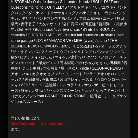
HISTGRAM / Outside dandy / Schroeder-Headz / SOUL-D! / Three
Questions / toi toi toi / UHNELLYS / アサトアキラ / サガユウキ / サンド
クロック / ダイナマイト☆ナオキ / タグチハナ / チョモLaラテ / ハシグ
チカナデリヤ / バンドマン全力坂バンド / フロムTokyo / ユーノ / 原田
卓馬 / 秦千香子 / 大友マサノリ / 谷口貴洋 / 町田直隆 / 藤川翔一 / 突然少
年 / 諌山実生 / Bob is sick / bye-bye circus / BYEE the ROUND /
camellia / CHERRY NADE 169 / full full full / huenica / in state / Jake
stone garage / LONE / MAMADRIVE / MORI(wyse) / plane / THE
BLONDIE PLASTIC WAGON / おい、そこの道あけろ / オーノカズナリ
/ ザ・サイレンズ / スキップカウズ / スケルトンズ / パンカホリックス
aco / ヒグチアイ / ぽわん / マイケル”宮野”ジャクソン / メロディーキッ
チン / モハメド / 感覚ピエロ / 高木誠司 / 最終少女ひかさ / 小田和奏 / 石
井卓とジョン中村 / 大石昌良 / 堀下さゆり / ircle / SESUNACREWS /
アオイハル / カタオカセブン / ソウルフード / ソライアオ / ホロ / ミソ
ッカス / 綾部健司 / 横田悠二 / 片山ブレイカーズ＆ザ☆ロケンローパー
ティ / A(c) / IN-pish / 里地帰 / アルカラ / コレサワ / ザ・ビートモータ
ーズ / 稚菜 / 大柴広己 / セックスマシーン / ギュッとなってドーン！！
（ナカノアツシfrom.GRAND COLOR STONE、植田健一、トクダケン
ジfrom.スムルース）
詳しい情報は全て
http://boysondream.wix.com/koenji
まで。