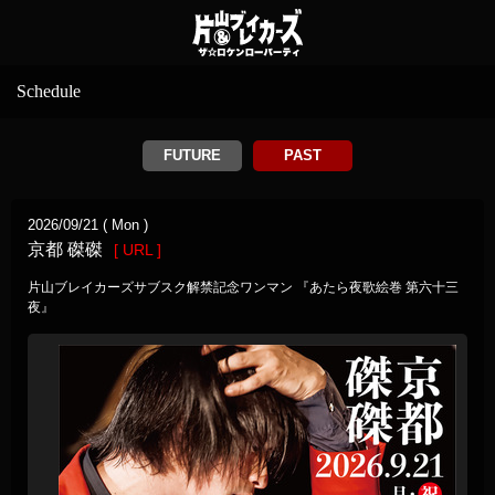
Schedule
FUTURE
PAST
2026/09/21 ( Mon )
京都 磔磔
[ URL ]
片山ブレイカーズサブスク解禁記念ワンマン 『あたら夜歌絵巻 第六十三
夜』