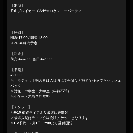
【出演】
片山ブレイカーズ＆ザ☆ロケンローパーティ
【時間】
開場 17:00 / 開演 18:00
※20:30終演予定
【料金】
前売 ¥4,400 / 当日 ¥4,900
【学割】
¥2,000
※一般チケット購入者は入場時に学生証など身分証提示でキャッシュ
バック
※対象：中学生〜大学生（年齢不問）
※小学生・未就学児無料
【チケット】
※6/10 磔磔ライブより最速販売開始
※最速入場はライブ会場物販チケットとなります
※HP予約：7月1日 12:00より受付開始