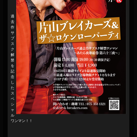
過
去
作
サ
ブ
ス
ク
解
禁
を
記
念
し
た
ス
ペ
シ
ャ
ル
ワンマン！！