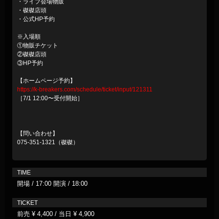
・ライブ会場物販
・磔磔店頭
・公式HP予約
※入場順
①物販チケット
②磔磔店頭
③HP予約
【ホームページ予約】
https://k-breakers.com/schedule/ticket/input/121311
［7/1 12:00〜受付開始］
【問い合わせ】
075-351-1321（磔磔）
TIME
開場 / 17:00 開演 / 18:00
TICKET
前売 ¥ 4,400 / 当日 ¥ 4,900