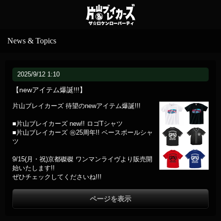
News & Topics
2025/9/12 1:10
【newアイテム爆誕!!!】
片山ブレイカーズ 待望のnewアイテム爆誕!!!
■片山ブレイカーズ new!! ロゴTシャツ
■片山ブレイカーズ ㊗️25周年!! ベースボールシャ
ツ
9/15(月・祝)京都磔磔 ワンマンライヴより販売開
始いたします!!
ぜひチェックしてくださいね!!!
ページを表示