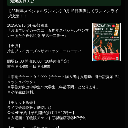
2025/8/17 8:42
【25周年スペシャルワンマン】9月15日磔磔にてワンマンライ
ブ決定！！
2025/09/15 (月)京都 磔磔
「片山ブレイカーズ二十五周年スペシャルワンマ
ン〜あたら夜歌絵巻 第六十二夜〜」
【出演】
片山ブレイカーズ＆ザ☆ロケンローパーティ
開場17:00 開演18:00（20時終演予定）
前売 ¥ 4,400 当日 ¥ 4,900
※学割チケット ¥ 2,000（チケット購入者は入場時に身分証提示でキ
ャッシュバック）
※学割対象は中学生〜大学生（年齢不問）となります。
※小学生は無料。
【チケット販売】
ライブ会場物販 / 磔磔店頭
公式HP予約【予約開始は7月1日12時〜】
※入場順：①物販チケット②磔磔店頭③HP予約