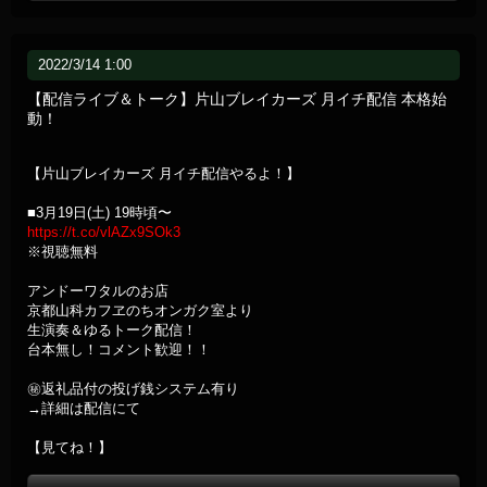
2022/3/14 1:00
【配信ライブ＆トーク】片山ブレイカーズ 月イチ配信 本格始
動！
【片山ブレイカーズ 月イチ配信やるよ！】
■3月19日(土) 19時頃〜
https://t.co/vlAZx9SOk3
※視聴無料
アンドーワタルのお店
京都山科カフヱのちオンガク室より
生演奏＆ゆるトーク配信！
台本無し！コメント歓迎！！
㊙返礼品付の投げ銭システム有り
→詳細は配信にて
【見てね！】