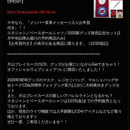
OPEN!!!】
https://katayamab.official.ec/
※今なら、『メンバー直筆メッセージ入りお年賀
付き』！！
スタジャン／ベースボールシャツ／2020新グッズ発売記念セット(1
月中旬以降お届けの予約商品のみ)
【お年賀付き】の表示がある商品に限ります。（12/20追記)
========================================
片山ブレイカーズのCD、グッズがお家にいながらGetできちゃう！
オフィシャルウェブショップついに開店いたしました！！
2020年NEWグッズのマスク、レジかごバッグ、マルシェバッグや
㊙️トークCD&20周年フォトブック双六(上)の二大特典付きグッズセ
ット
また、片山ブレイカーズの新しいアパレルラインとなるかも？
スタジャンとベースボールシャツは12/25(金)までの予約販売となっ
ております。
ほか、現在のライヴ物販では入手困難なCDやアイテムなどなど取り
揃えております☆
ぜひ一度、ご来店くださいませ！！