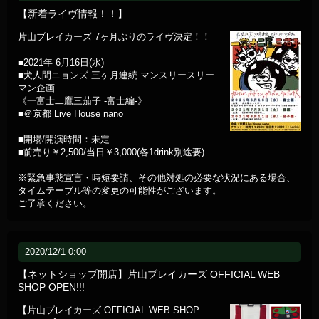
【新着ライヴ情報！！】
片山ブレイカーズ 7ヶ月ぶりのライヴ決定！！
■2021年 6月16日(水)
■犬人間ニョンズ 三ヶ月連続 マンスリースリー
マン企画
《一富士二鷹三茄子 -富士編-》
■＠京都 Live House nano
■開場/開演時間：未定
■前売り￥2,500/当日￥3,000(各1drink別途要)
※緊急事態宣言・時短要請、その他対処の必要な状況にある場合、
タイムテーブル等の変更の可能性がございます。
ご了承ください。
2020/12/1 0:00
【ネットショップ開店】片山ブレイカーズ OFFICIAL WEB
SHOP OPEN!!!
【片山ブレイカーズ OFFICIAL WEB SHOP