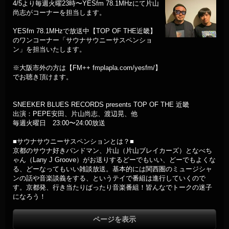
4/5より毎週火曜23時〜YESfm 78.1MHzにて片山
尚志がコーナーを担当します。
YESfm 78.1MHzで放送中【TOP OF THE近畿】
のワンコーナー「サウナサウニーサスペンショ
ン」を担当いたします。
※大阪市外の方は【FM++ fmplapla.com/yesfm/】
でお聴き頂けます。
SNEEKER BLUES RECORDS presents TOP OF THE 近畿
出演：PEPE安田、片山尚志、渡辺晃、他
毎週火曜日 23:00〜24:00放送
■サウナサウニーサスペンションとは？■
京都のサウナ好きバンドマン、片山（片山ブレイカーズ）となべち
ゃん（Lany J Groove）がお送りするどーでもいい、どーでもよくな
る、どーなってもいい雑談放送。基本的には関西圏のミュージシャ
ンの話や音楽談義をする、というテイで番組は進行していくので
す。京都発、行き当たりばったり音楽番組！皆んなでトークの迷子
になろう！
ページを表示