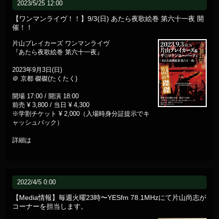
2023/5/25 12:00
【ワンマンライヴ！！】9/3(日) あたら夜歌絵巻 第六十一夜 開
催！！
片山ブレイカーズ ワンマンライヴ
『あたら夜歌絵巻 第六十一夜』
2023年9月3日(日)
＠ 京都 磔磔(たくたく)
開場 17:00 / 開演 18:00
前売 ¥ 3,800 / 当日 ¥ 4,300
※学割チケット ¥ 2,000（入場時身分証提示でキ
ャッシュバック）
詳細は
2022/4/5 0:00
【Media情報】毎週火曜23時〜YESfm 78.1MHzにて片山尚志が
コーナーを担当します。