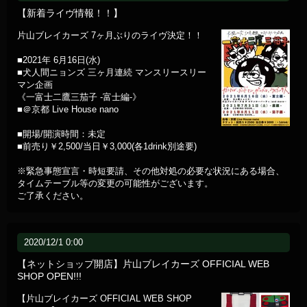
【新着ライヴ情報！！】
片山ブレイカーズ 7ヶ月ぶりのライヴ決定！！
■2021年 6月16日(水)
■犬人間ニョンズ 三ヶ月連続 マンスリースリー
マン企画
《一富士二鷹三茄子 -富士編-》
■＠京都 Live House nano
■開場/開演時間：未定
■前売り￥2,500/当日￥3,000(各1drink別途要)
※緊急事態宣言・時短要請、その他対処の必要な状況にある場合、
タイムテーブル等の変更の可能性がございます。
ご了承ください。
2020/12/1 0:00
【ネットショップ開店】片山ブレイカーズ OFFICIAL WEB
SHOP OPEN!!!
【片山ブレイカーズ OFFICIAL WEB SHOP