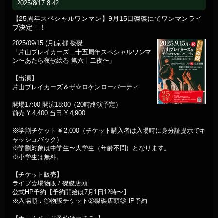
2025/8/17 8:42
【25周年スペシャルワンマン】9月15日磔磔にてワンマンライ
ブ決定！！
2025/09/15 (月)京都 磔磔
「片山ブレイカーズ二十五周年スペシャルワンマ
ン〜あたら夜歌絵巻 第六十二夜〜」
【出演】
片山ブレイカーズ＆ザ☆ロケンローパーティ
開場17:00 開演18:00（20時終演予定）
前売 ¥ 4,400 当日 ¥ 4,900
※学割チケット ¥ 2,000（チケット購入者は入場時に身分証提示でキ
ャッシュバック）
※学割対象は中学生〜大学生（年齢不問）となります。
※小学生は無料。
【チケット販売】
ライブ会場物販 / 磔磔店頭
公式HP予約【予約開始は7月1日12時〜】
※入場順：①物販チケット②磔磔店頭③HP予約