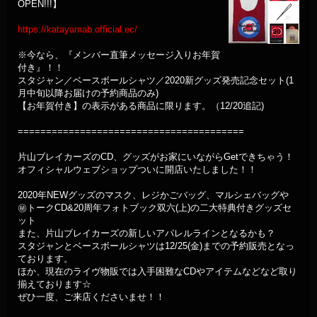
OPEN!!!】
https://katayamab.official.ec/
※今なら、『メンバー直筆メッセージ入りお年賀
付き』！！
スタジャン／ベースボールシャツ／2020新グッズ発売記念セット(1
月中旬以降お届けの予約商品のみ)
【お年賀付き】の表示がある商品に限ります。（12/20追記)
========================================
片山ブレイカーズのCD、グッズがお家にいながらGetできちゃう！
オフィシャルウェブショップついに開店いたしました！！
2020年NEWグッズのマスク、レジかごバッグ、マルシェバッグや
㊙️トークCD&20周年フォトブック双六(上)の二大特典付きグッズセ
ット
また、片山ブレイカーズの新しいアパレルラインとなるかも？
スタジャンとベースボールシャツは12/25(金)までの予約販売となっ
ております。
ほか、現在のライヴ物販では入手困難なCDやアイテムなどなど取り
揃えております☆
ぜひ一度、ご来店くださいませ！！