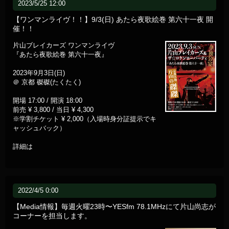
2023/5/25 12:00
【ワンマンライヴ！！】9/3(日) あたら夜歌絵巻 第六十一夜 開
催！！
片山ブレイカーズ ワンマンライヴ
『あたら夜歌絵巻 第六十一夜』
2023年9月3日(日)
＠ 京都 磔磔(たくたく)
開場 17:00 / 開演 18:00
前売 ¥ 3,800 / 当日 ¥ 4,300
※学割チケット ¥ 2,000（入場時身分証提示でキ
ャッシュバック）
詳細は
2022/4/5 0:00
【Media情報】毎週火曜23時〜YESfm 78.1MHzにて片山尚志が
コーナーを担当します。