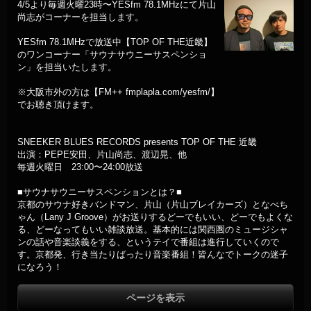
4/5より毎週火曜23時〜YESfm 78.1MHzにて片山
尚志がコーナーを担当します。
YESfm 78.1MHzで放送中【TOP OF THE近畿】
のワンコーナー「サウナサウニーサスペンショ
ン」を担当いたします。
※大阪市外の方は【FM++ fmplapla.com/yesfm/】
でお聴き頂けます。
SNEEKER BLUES RECORDS presents TOP OF THE 近畿
出演：PEPE安田、片山尚志、渡辺晃、他
毎週火曜日 23:00〜24:00放送
■サウナサウニーサスペンションとは？■
京都のサウナ好きバンドマン、片山（片山ブレイカーズ）となべち
ゃん（Lany J Groove）がお送りするどーでもいい、どーでもよくな
る、どーなってもいい雑談放送。基本的には関西圏のミュージシャ
ンの話や音楽談義をする、というテイで番組は進行していくので
す。京都発、行き当たりばったり音楽番組！皆んなでトークの迷子
になろう！
ページを表示