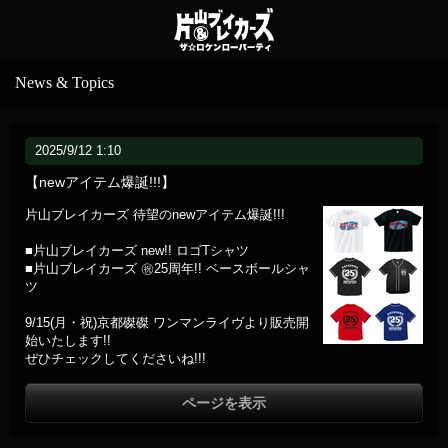
News & Topics
2025/9/12 1:10
【newアイテム爆誕!!!】
片山ブレイカーズ 待望のnewアイテム爆誕!!!
■片山ブレイカーズ new!! ロゴTシャツ
■片山ブレイカーズ ㊗️25周年!! ベースボールシャ
ツ
9/15(月・祝)京都磔磔 ワンマンライヴより販売開
始いたします!!
ぜひチェックしてくださいね!!!
ページを表示