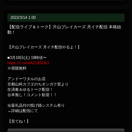
2022/3/14 1:00
【配信ライブ＆トーク】片山ブレイカーズ 月イチ配信 本格始
動！
【片山ブレイカーズ 月イチ配信やるよ！】
■3月19日(土) 19時頃〜
https://t.co/vlAZx9SOk3
※視聴無料
アンドーワタルのお店
京都山科カフヱのちオンガク室より
生演奏＆ゆるトーク配信！
台本無し！コメント歓迎！！
㊙返礼品付の投げ銭システム有り
→詳細は配信にて
【見てね！】