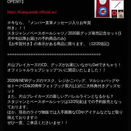
OPEN!!!】
https://katayamab.official.ec/
※今なら、『メンバー直筆メッセージ入りお年賀
付き』！！
スタジャン／ベースボールシャツ／2020新グッズ発売記念セット(1
月中旬以降お届けの予約商品のみ)
【お年賀付き】の表示がある商品に限ります。（12/20追記)
========================================
片山ブレイカーズのCD、グッズがお家にいながらGetできちゃう！
オフィシャルウェブショップついに開店いたしました！！
2020年NEWグッズのマスク、レジかごバッグ、マルシェバッグや
㊙️トークCD&20周年フォトブック双六(上)の二大特典付きグッズセ
ット
また、片山ブレイカーズの新しいアパレルラインとなるかも？
スタジャンとベースボールシャツは12/25(金)までの予約販売となっ
ております。
ほか、現在のライヴ物販では入手困難なCDやアイテムなどなど取り
揃えております☆
ぜひ一度、ご来店くださいませ！！