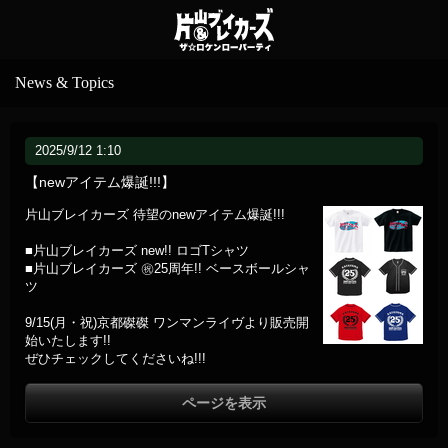
News & Topics
2025/9/12 1:10
【newアイテム爆誕!!!】
片山ブレイカーズ 待望のnewアイテム爆誕!!!
■片山ブレイカーズ new!! ロゴTシャツ
■片山ブレイカーズ ㊗️25周年!! ベースボールシャ
ツ
9/15(月・祝)京都磔磔 ワンマンライヴより販売開
始いたします!!
ぜひチェックしてくださいね!!!
ページを表示