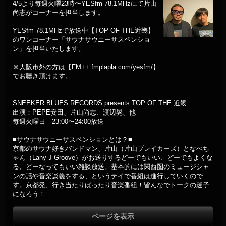
4/5より毎週火曜23時〜YESfm 78.1MHzにて片山
尚志がコーナーを担当します。
YESfm 78.1MHzで放送中【TOP OF THE近畿】
のワンコーナー「サウナサウニーサスペンショ
ン」を担当いたします。
※大阪市外の方は【FM++ fmplapla.com/yesfm/】
でお聴き頂けます。
SNEEKER BLUES RECORDS presents TOP OF THE 近畿
出演：PEPE安田、片山尚志、渡辺晃、他
毎週火曜日 23:00〜24:00放送
■サウナサウニーサスペンションとは？■
京都のサウナ好きバンドマン、片山（片山ブレイカーズ）となべち
ゃん（Lany J Groove）がお送りするどーでもいい、どーでもよくな
る、どーなってもいい雑談放送。基本的には関西圏のミュージシャ
ンの話や音楽談義をする、というテイで番組は進行していくので
す。京都発、行き当たりばったり音楽番組！皆んなでトークの迷子
になろう！
ページを表示