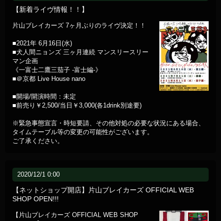
【新着ライヴ情報！！】
片山ブレイカーズ 7ヶ月ぶりのライヴ決定！！
■2021年 6月16日(水)
■犬人間ニョンズ 三ヶ月連続 マンスリースリー
マン企画
《一富士二鷹三茄子 -富士編-》
■＠京都 Live House nano
■開場/開演時間：未定
■前売り￥2,500/当日￥3,000(各1drink別途要)
※緊急事態宣言・時短要請、その他対処の必要な状況にある場合、
タイムテーブル等の変更の可能性がございます。
ご了承ください。
2020/12/1 0:00
【ネットショップ開店】片山ブレイカーズ OFFICIAL WEB
SHOP OPEN!!!
【片山ブレイカーズ OFFICIAL WEB SHOP