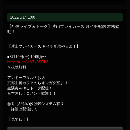
2022/3/14 1:00
【配信ライブ＆トーク】片山ブレイカーズ 月イチ配信 本格始
動！
【片山ブレイカーズ 月イチ配信やるよ！】
■3月19日(土) 19時頃〜
https://t.co/vlAZx9SOk3
※視聴無料
アンドーワタルのお店
京都山科カフヱのちオンガク室より
生演奏＆ゆるトーク配信！
台本無し！コメント歓迎！！
㊙返礼品付の投げ銭システム有り
→詳細は配信にて
【見てね！】