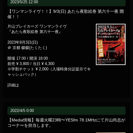
2023/5/25 12:00
【ワンマンライヴ！！】9/3(日) あたら夜歌絵巻 第六十一夜 開
催！！
片山ブレイカーズ ワンマンライヴ
『あたら夜歌絵巻 第六十一夜』
2023年9月3日(日)
＠ 京都 磔磔(たくたく)
開場 17:00 / 開演 18:00
前売 ¥ 3,800 / 当日 ¥ 4,300
※学割チケット ¥ 2,000（入場時身分証提示でキ
ャッシュバック）
詳細は
2022/4/5 0:00
【Media情報】毎週火曜23時〜YESfm 78.1MHzにて片山尚志が
コーナーを担当します。