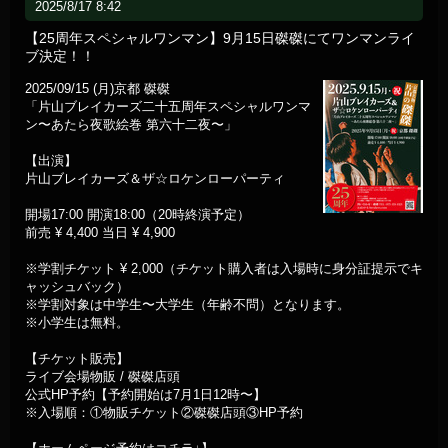
2025/8/17 8:42
【25周年スペシャルワンマン】9月15日磔磔にてワンマンライ
ブ決定！！
2025/09/15 (月)京都 磔磔
「片山ブレイカーズ二十五周年スペシャルワンマ
ン〜あたら夜歌絵巻 第六十二夜〜」
【出演】
片山ブレイカーズ＆ザ☆ロケンローパーティ
開場17:00 開演18:00（20時終演予定）
前売 ¥ 4,400 当日 ¥ 4,900
※学割チケット ¥ 2,000（チケット購入者は入場時に身分証提示でキ
ャッシュバック）
※学割対象は中学生〜大学生（年齢不問）となります。
※小学生は無料。
【チケット販売】
ライブ会場物販 / 磔磔店頭
公式HP予約【予約開始は7月1日12時〜】
※入場順：①物販チケット②磔磔店頭③HP予約