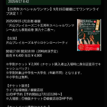
2025/8/17 8:42
【25周年スペシャルワンマン】9月15日磔磔にてワンマンライ
ブ決定！！
2025/09/15 (月)京都 磔磔
「片山ブレイカーズ二十五周年スペシャルワンマ
ン〜あたら夜歌絵巻 第六十二夜〜」
【出演】
片山ブレイカーズ＆ザ☆ロケンローパーティ
開場17:00 開演18:00（20時終演予定）
前売 ¥ 4,400 当日 ¥ 4,900
※学割チケット ¥ 2,000（チケット購入者は入場時に身分証提示でキ
ャッシュバック）
※学割対象は中学生〜大学生（年齢不問）となります。
※小学生は無料。
【チケット販売】
ライブ会場物販 / 磔磔店頭
公式HP予約【予約開始は7月1日12時〜】
※入場順：①物販チケット②磔磔店頭③HP予約