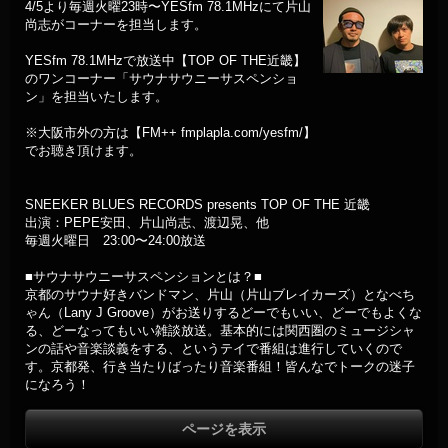
4/5より毎週火曜23時〜YESfm 78.1MHzにて片山
尚志がコーナーを担当します。
YESfm 78.1MHzで放送中【TOP OF THE近畿】
のワンコーナー「サウナサウニーサスペンショ
ン」を担当いたします。
※大阪市外の方は【FM++ fmplapla.com/yesfm/】
でお聴き頂けます。
SNEEKER BLUES RECORDS presents TOP OF THE 近畿
出演：PEPE安田、片山尚志、渡辺晃、他
毎週火曜日 23:00〜24:00放送
■サウナサウニーサスペンションとは？■
京都のサウナ好きバンドマン、片山（片山ブレイカーズ）となべち
ゃん（Lany J Groove）がお送りするどーでもいい、どーでもよくな
る、どーなってもいい雑談放送。基本的には関西圏のミュージシャ
ンの話や音楽談義をする、というテイで番組は進行していくので
す。京都発、行き当たりばったり音楽番組！皆んなでトークの迷子
になろう！
ページを表示