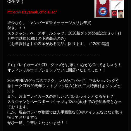
OPEN!!!】
https://katayamab.official.ec/
※今なら、『メンバー直筆メッセージ入りお年賀
付き』！！
スタジャン／ベースボールシャツ／2020新グッズ発売記念セット(1
月中旬以降お届けの予約商品のみ)
【お年賀付き】の表示がある商品に限ります。（12/20追記)
========================================
片山ブレイカーズのCD、グッズがお家にいながらGetできちゃう！
オフィシャルウェブショップついに開店いたしました！！
2020年NEWグッズのマスク、レジかごバッグ、マルシェバッグや
㊙️トークCD&20周年フォトブック双六(上)の二大特典付きグッズセ
ット
また、片山ブレイカーズの新しいアパレルラインとなるかも？
スタジャンとベースボールシャツは12/25(金)までの予約販売となっ
ております。
ほか、現在のライヴ物販では入手困難なCDやアイテムなどなど取り
揃えております☆
ぜひ一度、ご来店くださいませ！！