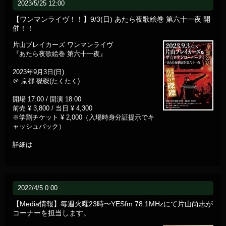
2023/5/25 12:00
【ワンマンライヴ！！】9/3(日) あたら夜歌絵巻 第六十一夜 開
催！！
片山ブレイカーズ ワンマンライヴ
『あたら夜歌絵巻 第六十一夜』
2023年9月3日(日)
＠ 京都 磔磔(たくたく)
開場 17:00 / 開演 18:00
前売 ¥ 3,800 / 当日 ¥ 4,300
※学割チケット ¥ 2,000（入場時身分証提示でキ
ャッシュバック）
詳細は
2022/4/5 0:00
【Media情報】毎週火曜23時〜YESfm 78.1MHzにて片山尚志が
コーナーを担当します。