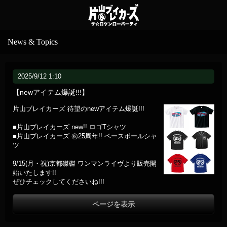
News & Topics
2025/9/12 1:10
【newアイテム爆誕!!!】
片山ブレイカーズ 待望のnewアイテム爆誕!!!
■片山ブレイカーズ new!! ロゴTシャツ
■片山ブレイカーズ ㊗️25周年!! ベースボールシャ
ツ
9/15(月・祝)京都磔磔 ワンマンライヴより販売開
始いたします!!
ぜひチェックしてくださいね!!!
ページを表示