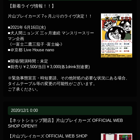
【新着ライヴ情報！！】
片山ブレイカーズ 7ヶ月ぶりのライヴ決定！！
■2021年 6月16日(水)
■犬人間ニョンズ 三ヶ月連続 マンスリースリー
マン企画
《一富士二鷹三茄子 -富士編-》
■＠京都 Live House nano
■開場/開演時間：未定
■前売り￥2,500/当日￥3,000(各1drink別途要)
※緊急事態宣言・時短要請、その他対処の必要な状況にある場合、
タイムテーブル等の変更の可能性がございます。
ご了承ください。
2020/12/1 0:00
【ネットショップ開店】片山ブレイカーズ OFFICIAL WEB
SHOP OPEN!!!
【片山ブレイカーズ OFFICIAL WEB SHOP