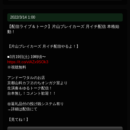
2022/3/14 1:00
【配信ライブ＆トーク】片山ブレイカーズ 月イチ配信 本格始
動！
【片山ブレイカーズ 月イチ配信やるよ！】
■3月19日(土) 19時頃〜
https://t.co/vlAZx9SOk3
※視聴無料
アンドーワタルのお店
京都山科カフヱのちオンガク室より
生演奏＆ゆるトーク配信！
台本無し！コメント歓迎！！
㊙返礼品付の投げ銭システム有り
→詳細は配信にて
【見てね！】