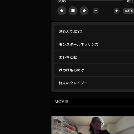
00:00
02:3
AUTO





酒呑んでJOY２
モンスタールネッサンス
エレキと獣
けのけもののけ
終末のクレイジー