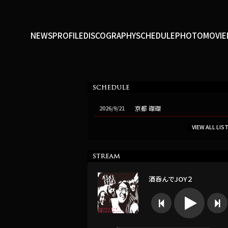
NEWS
PROFILE
DISCOGRAPHY
SCHEDULE
PHOTO
MOVIE
2026/9/21
京都 磔磔
VIEW ALL LIS
酒呑んでJOY２


