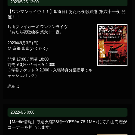
2023/5/25 12:00
【ワンマンライヴ！！】9/3(日) あたら夜歌絵巻 第六十一夜 開
催！！
片山ブレイカーズ ワンマンライヴ
『あたら夜歌絵巻 第六十一夜』
2023年9月3日(日)
＠ 京都 磔磔(たくたく)
開場 17:00 / 開演 18:00
前売 ¥ 3,800 / 当日 ¥ 4,300
※学割チケット ¥ 2,000（入場時身分証提示でキ
ャッシュバック）
詳細は
2022/4/5 0:00
【Media情報】毎週火曜23時〜YESfm 78.1MHzにて片山尚志が
コーナーを担当します。