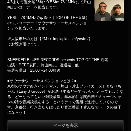
4/5より毎週火曜23時〜YESfm 78.1MHzにて片山
尚志がコーナーを担当します。
YESfm 78.1MHzで放送中【TOP OF THE近畿】
のワンコーナー「サウナサウニーサスペンショ
ン」を担当いたします。
※大阪市外の方は【FM++ fmplapla.com/yesfm/】
でお聴き頂けます。
SNEEKER BLUES RECORDS presents TOP OF THE 近畿
出演：PEPE安田、片山尚志、渡辺晃、他
毎週火曜日 23:00〜24:00放送
■サウナサウニーサスペンションとは？■
京都のサウナ好きバンドマン、片山（片山ブレイカーズ）となべち
ゃん（Lany J Groove）がお送りするどーでもいい、どーでもよくな
る、どーなってもいい雑談放送。基本的には関西圏のミュージシャ
ンの話や音楽談義をする、というテイで番組は進行していくので
す。京都発、行き当たりばったり音楽番組！皆んなでトークの迷子
になろう！
ページを表示