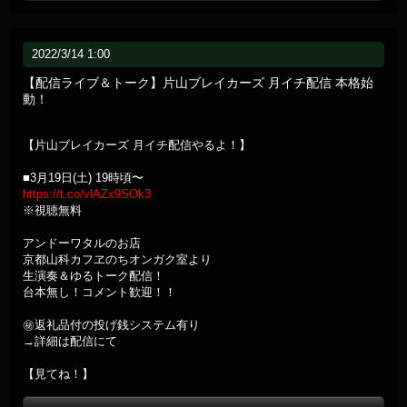
2022/3/14 1:00
【配信ライブ＆トーク】片山ブレイカーズ 月イチ配信 本格始
動！
【片山ブレイカーズ 月イチ配信やるよ！】
■3月19日(土) 19時頃〜
https://t.co/vlAZx9SOk3
※視聴無料
アンドーワタルのお店
京都山科カフヱのちオンガク室より
生演奏＆ゆるトーク配信！
台本無し！コメント歓迎！！
㊙返礼品付の投げ銭システム有り
→詳細は配信にて
【見てね！】