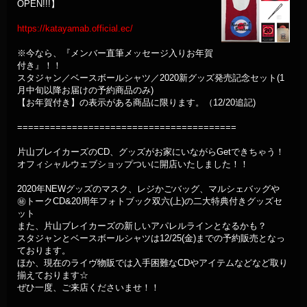
OPEN!!!】
https://katayamab.official.ec/
※今なら、『メンバー直筆メッセージ入りお年賀
付き』！！
スタジャン／ベースボールシャツ／2020新グッズ発売記念セット(1
月中旬以降お届けの予約商品のみ)
【お年賀付き】の表示がある商品に限ります。（12/20追記)
========================================
片山ブレイカーズのCD、グッズがお家にいながらGetできちゃう！
オフィシャルウェブショップついに開店いたしました！！
2020年NEWグッズのマスク、レジかごバッグ、マルシェバッグや
㊙️トークCD&20周年フォトブック双六(上)の二大特典付きグッズセ
ット
また、片山ブレイカーズの新しいアパレルラインとなるかも？
スタジャンとベースボールシャツは12/25(金)までの予約販売となっ
ております。
ほか、現在のライヴ物販では入手困難なCDやアイテムなどなど取り
揃えております☆
ぜひ一度、ご来店くださいませ！！