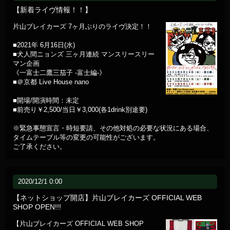
【新着ライヴ情報！！】
片山ブレイカーズ 7ヶ月ぶりのライヴ決定！！
■2021年 6月16日(水)
■犬人間ニョンズ 三ヶ月連続 マンスリースリー
マン企画
《一富士二鷹三茄子 -富士編-》
■＠京都 Live House nano
■開場/開演時間：未定
■前売り￥2,500/当日￥3,000(各1drink別途要)
※緊急事態宣言・時短要請、その他対処の必要な状況にある場合、
タイムテーブル等の変更の可能性がございます。
ご了承ください。
2020/12/1 0:00
【ネットショップ開店】片山ブレイカーズ OFFICIAL WEB
SHOP OPEN!!!
【片山ブレイカーズ OFFICIAL WEB SHOP