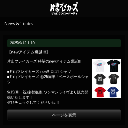
News & Topics
2025/9/12 1:10
【newアイテム爆誕!!!】
片山ブレイカーズ 待望のnewアイテム爆誕!!!
■片山ブレイカーズ new!! ロゴTシャツ
■片山ブレイカーズ ㊗️25周年!! ベースボールシャ
ツ
9/15(月・祝)京都磔磔 ワンマンライヴより販売開
始いたします!!
ぜひチェックしてくださいね!!!
ページを表示