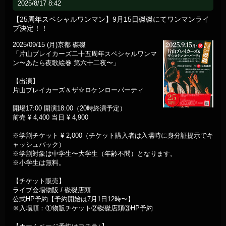
2025/8/17 8:42
【25周年スペシャルワンマン】9月15日磔磔にてワンマンライ
ブ決定！！
2025/09/15 (月)京都 磔磔
「片山ブレイカーズ二十五周年スペシャルワンマ
ン〜あたら夜歌絵巻 第六十二夜〜」
【出演】
片山ブレイカーズ＆ザ☆ロケンローパーティ
開場17:00 開演18:00（20時終演予定）
前売 ¥ 4,400 当日 ¥ 4,900
※学割チケット ¥ 2,000（チケット購入者は入場時に身分証提示でキ
ャッシュバック）
※学割対象は中学生〜大学生（年齢不問）となります。
※小学生は無料。
【チケット販売】
ライブ会場物販 / 磔磔店頭
公式HP予約【予約開始は7月1日12時〜】
※入場順：①物販チケット②磔磔店頭③HP予約