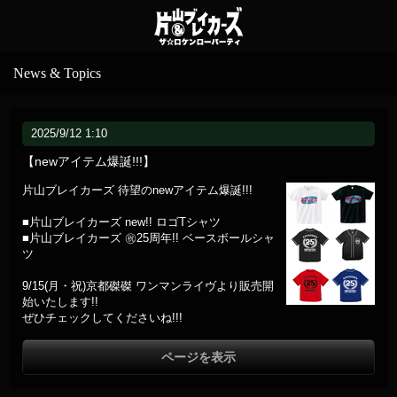
News & Topics
2025/9/12 1:10
【newアイテム爆誕!!!】
片山ブレイカーズ 待望のnewアイテム爆誕!!!
■片山ブレイカーズ new!! ロゴTシャツ
■片山ブレイカーズ ㊗️25周年!! ベースボールシャ
ツ
9/15(月・祝)京都磔磔 ワンマンライヴより販売開
始いたします!!
ぜひチェックしてくださいね!!!
ページを表示