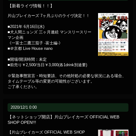
【新着ライヴ情報！！】
片山ブレイカーズ 7ヶ月ぶりのライヴ決定！！
■2021年 6月16日(水)
■犬人間ニョンズ 三ヶ月連続 マンスリースリー
マン企画
《一富士二鷹三茄子 -富士編-》
■＠京都 Live House nano
■開場/開演時間：未定
■前売り￥2,500/当日￥3,000(各1drink別途要)
※緊急事態宣言・時短要請、その他対処の必要な状況にある場合、
タイムテーブル等の変更の可能性がございます。
ご了承ください。
2020/12/1 0:00
【ネットショップ開店】片山ブレイカーズ OFFICIAL WEB
SHOP OPEN!!!
【片山ブレイカーズ OFFICIAL WEB SHOP