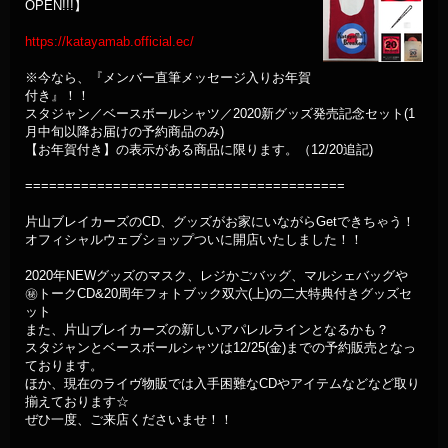
OPEN!!!】
https://katayamab.official.ec/
※今なら、『メンバー直筆メッセージ入りお年賀
付き』！！
スタジャン／ベースボールシャツ／2020新グッズ発売記念セット(1
月中旬以降お届けの予約商品のみ)
【お年賀付き】の表示がある商品に限ります。（12/20追記)
========================================
片山ブレイカーズのCD、グッズがお家にいながらGetできちゃう！
オフィシャルウェブショップついに開店いたしました！！
2020年NEWグッズのマスク、レジかごバッグ、マルシェバッグや
㊙️トークCD&20周年フォトブック双六(上)の二大特典付きグッズセ
ット
また、片山ブレイカーズの新しいアパレルラインとなるかも？
スタジャンとベースボールシャツは12/25(金)までの予約販売となっ
ております。
ほか、現在のライヴ物販では入手困難なCDやアイテムなどなど取り
揃えております☆
ぜひ一度、ご来店くださいませ！！