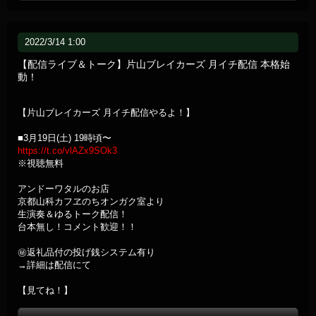
2022/3/14 1:00
【配信ライブ＆トーク】片山ブレイカーズ 月イチ配信 本格始
動！
【片山ブレイカーズ 月イチ配信やるよ！】
■3月19日(土) 19時頃〜
https://t.co/vlAZx9SOk3
※視聴無料
アンドーワタルのお店
京都山科カフヱのちオンガク室より
生演奏＆ゆるトーク配信！
台本無し！コメント歓迎！！
㊙返礼品付の投げ銭システム有り
→詳細は配信にて
【見てね！】