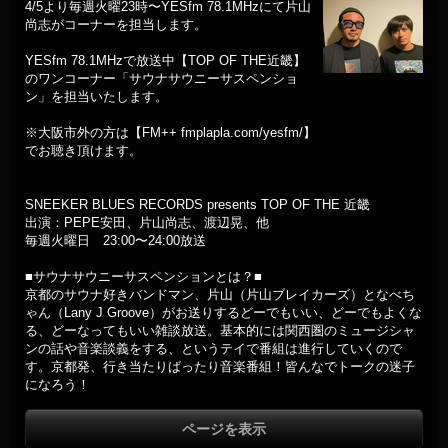
4/5より毎週火曜23時〜YESfm 78.1MHzにて片山
尚志がコーナーを担当します。
YESfm 78.1MHzで放送中【TOP OF THE近畿】
のワンコーナー「サウナサウニーサスペンショ
ン」を担当いたします。
※大阪市外の方は【FM++ fmplapla.com/yesfm/】
でお聴き頂けます。
SNEEKER BLUES RECORDS presents TOP OF THE 近畿
出演：PEPE安田、片山尚志、渡辺晃、他
毎週火曜日 23:00〜24:00放送
■サウナサウニーサスペンションとは？■
京都のサウナ好きバンドマン、片山（片山ブレイカーズ）となべち
ゃん（Lany J Groove）がお送りするどーでもいい、どーでもよくな
る、どーなってもいい雑談放送。基本的には関西圏のミュージシャ
ンの話や音楽談義をする、というテイで番組は進行していくので
す。京都発、行き当たりばったり音楽番組！皆んなでトークの迷子
になろう！
ページを表示