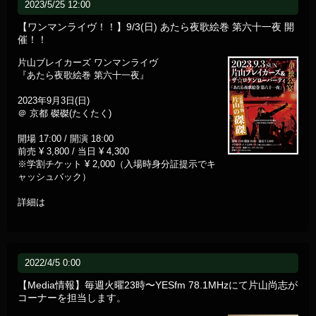
2023/5/25 12:00
【ワンマンライヴ！！】9/3(日) あたら夜歌絵巻 第六十一夜 開
催！！
片山ブレイカーズ ワンマンライヴ
『あたら夜歌絵巻 第六十一夜』
2023年9月3日(日)
＠ 京都 磔磔(たくたく)
開場 17:00 / 開演 18:00
前売 ¥ 3,800 / 当日 ¥ 4,300
※学割チケット ¥ 2,000（入場時身分証提示でキ
ャッシュバック）
詳細は
2022/4/5 0:00
【Media情報】毎週火曜23時〜YESfm 78.1MHzにて片山尚志が
コーナーを担当します。