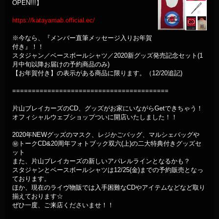
OPEN!!!】
https://katayamab.official.ec/
※今なら、『メンバー直筆メッセージ入りお年賀
付き』！！
スタジャン／ベースボールシャツ／2020新グッズ発売記念セット(1
月中旬以降お届けの予約商品のみ)
【お年賀付き】の表示がある商品に限ります。（12/20追記)
========================================
片山ブレイカーズのCD、グッズがお家にいながらGetできちゃう！
オフィシャルウェブショップついに開店いたしました！！
2020年NEWグッズのマスク、レジかごバッグ、マルシェバッグや
㊙️トークCD&20周年フォトブック双六(上)の二大特典付きグッズセ
ット
また、片山ブレイカーズの新しいアパレルラインとなるかも？
スタジャンとベースボールシャツは12/25(金)までの予約販売となっ
ております。
ほか、現在のライヴ物販では入手困難なCDやアイテムなどなど取り
揃えております☆
ぜひ一度、ご来店くださいませ！！