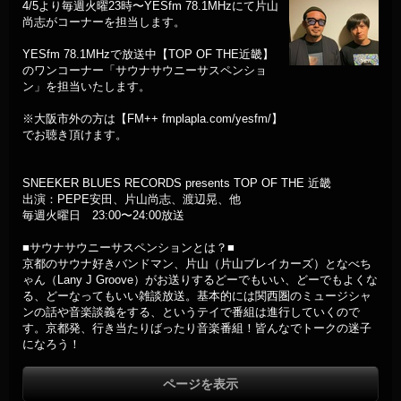
4/5より毎週火曜23時〜YESfm 78.1MHzにて片山
尚志がコーナーを担当します。
YESfm 78.1MHzで放送中【TOP OF THE近畿】
のワンコーナー「サウナサウニーサスペンショ
ン」を担当いたします。
※大阪市外の方は【FM++ fmplapla.com/yesfm/】
でお聴き頂けます。
SNEEKER BLUES RECORDS presents TOP OF THE 近畿
出演：PEPE安田、片山尚志、渡辺晃、他
毎週火曜日 23:00〜24:00放送
■サウナサウニーサスペンションとは？■
京都のサウナ好きバンドマン、片山（片山ブレイカーズ）となべち
ゃん（Lany J Groove）がお送りするどーでもいい、どーでもよくな
る、どーなってもいい雑談放送。基本的には関西圏のミュージシャ
ンの話や音楽談義をする、というテイで番組は進行していくので
す。京都発、行き当たりばったり音楽番組！皆んなでトークの迷子
になろう！
ページを表示