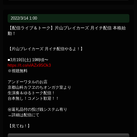
2022/3/14 1:00
【配信ライブ＆トーク】片山ブレイカーズ 月イチ配信 本格始
動！
【片山ブレイカーズ 月イチ配信やるよ！】
■3月19日(土) 19時頃〜
https://t.co/vlAZx9SOk3
※視聴無料
アンドーワタルのお店
京都山科カフヱのちオンガク室より
生演奏＆ゆるトーク配信！
台本無し！コメント歓迎！！
㊙返礼品付の投げ銭システム有り
→詳細は配信にて
【見てね！】