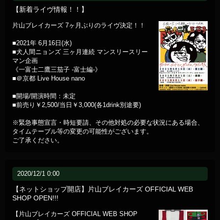
【新着ライヴ情報！！】
片山ブレイカーズ 7ヶ月ぶりのライヴ決定！！
■2021年 6月16日(水)
■犬人間ニョンズ 三ヶ月連続 マンスリースリー
マン企画
《一富士二鷹三茄子 -富士編-》
■＠京都 Live House nano
■開場/開演時間：未定
■前売り￥2,500/当日￥3,000(各1drink別途要)
※緊急事態宣言・時短要請、その他対処の必要な状況にある場合、
タイムテーブル等の変更の可能性がございます。
ご了承ください。
2020/12/1 0:00
【ネットショップ開店】片山ブレイカーズ OFFICIAL WEB
SHOP OPEN!!!
【片山ブレイカーズ OFFICIAL WEB SHOP