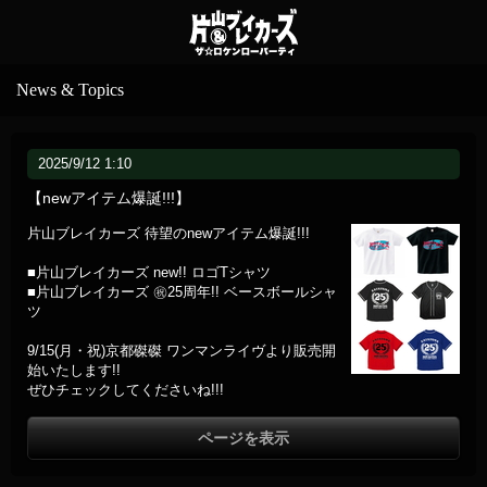
News & Topics
2025/9/12 1:10
【newアイテム爆誕!!!】
片山ブレイカーズ 待望のnewアイテム爆誕!!!
■片山ブレイカーズ new!! ロゴTシャツ
■片山ブレイカーズ ㊗️25周年!! ベースボールシャ
ツ
9/15(月・祝)京都磔磔 ワンマンライヴより販売開
始いたします!!
ぜひチェックしてくださいね!!!
ページを表示