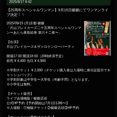
2025/8/17 8:42
【25周年スペシャルワンマン】9月15日磔磔にてワンマンライ
ブ決定！！
2025/09/15 (月)京都 磔磔
「片山ブレイカーズ二十五周年スペシャルワンマ
ン〜あたら夜歌絵巻 第六十二夜〜」
【出演】
片山ブレイカーズ＆ザ☆ロケンローパーティ
開場17:00 開演18:00（20時終演予定）
前売 ¥ 4,400 当日 ¥ 4,900
※学割チケット ¥ 2,000（チケット購入者は入場時に身分証提示でキ
ャッシュバック）
※学割対象は中学生〜大学生（年齢不問）となります。
※小学生は無料。
【チケット販売】
ライブ会場物販 / 磔磔店頭
公式HP予約【予約開始は7月1日12時〜】
※入場順：①物販チケット②磔磔店頭③HP予約