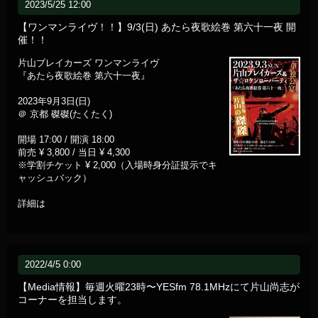
2023/5/25 12:00
【ワンマンライヴ！！】9/3(日) あたら夜歌絵巻 第六十一夜 開
催！！
片山ブレイカーズ ワンマンライヴ
『あたら夜歌絵巻 第六十一夜』
2023年9月3日(日)
＠ 京都 磔磔(たくたく)
開場 17:00 / 開演 18:00
前売 ¥ 3,800 / 当日 ¥ 4,300
※学割チケット ¥ 2,000（入場時身分証提示でキ
ャッシュバック）
詳細は
2022/4/5 0:00
【Media情報】毎週火曜23時〜YESfm 78.1MHzにて片山尚志が
コーナーを担当します。