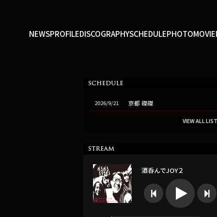
NEWS
PROFILE
DISCOGRAPHY
SCHEDULE
PHOTO
MOVIE
2026/9/21
京都 磔磔
VIEW ALL LIS
酒呑んでJOY２


