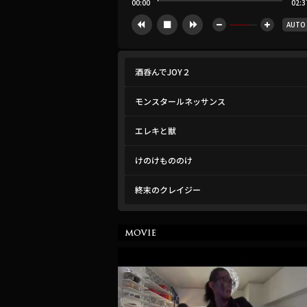
00:00
02:3
AUTO





酒呑んでJOY２
モンスタールネッサンス
エレキと獣
けのけもののけ
終末のクレイジー