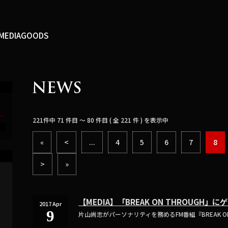
MEDIA
GOODS
221件中 71 件目 ～ 80 件目 ( 全 221 件 ) を表示中
T
«
<
...
4
5
6
7
8
>
»
【MEDIA】「BREAK ON THROUGH」
2017 Apr
9
片山尚志がパーソナリティを務めるFM番組『BREAK ON TH