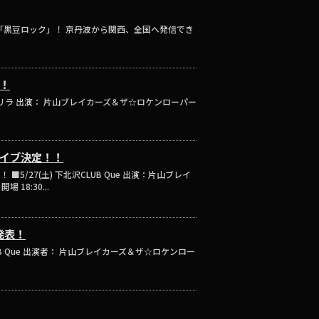
「黒豆ロック」！ 京丹波から関西、全国へ発信でき
定！
田シャングリラ 出演： 片山ブレイカーズ＆ザ☆ロケンローパー
ライブ決定！！
5/27(土) 下北沢CLUB Que 出演：片山ブレイ
18:30...
発表！
 Que 出演者： 片山ブレイカーズ＆ザ☆ロケンロー