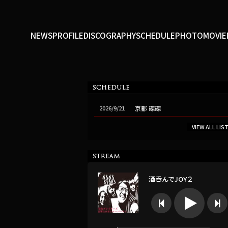
NEWS
PROFILE
DISCOGRAPHY
SCHEDULE
PHOTO
MOVIE
2026/9/21
京都 磔磔
VIEW ALL LIS
酒呑んでJOY２


