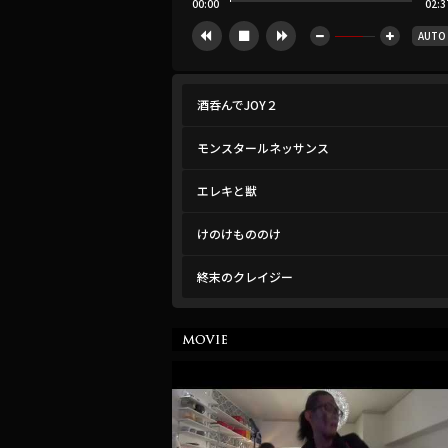
00:00
02:3
AUTO





酒呑んでJOY２
モンスタールネッサンス
エレキと獣
けのけもののけ
終末のクレイジー