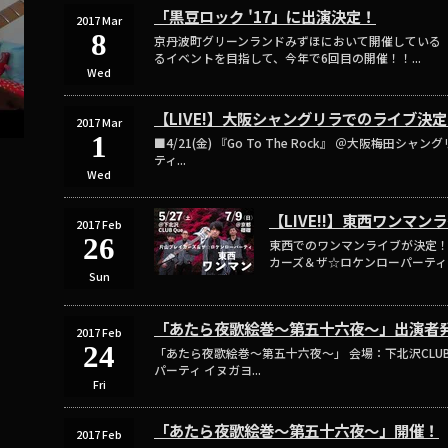
「黒豆ロック '17」に出演決定！
2017 Mar
8
京丹波町グリーンランドみずほにおいて開催している
るイベントを目指して、今年で6回目の開催！！...
Wed
【LIVE!】大阪シャングリラでのライブ決
2017 Mar
1
■4/21(金) 『Go To The Rock』 ＠大阪梅
ティ...
Wed
【LIVE!!】東西ワンマン
2017 Feb
26
東西でのワンマンライブが決定！！ ■
カーズ＆ザ☆ロケンローパーティ 開場 
Sun
「あたら夜歌絵巻〜第五十六夜〜」出演者
2017 Feb
24
「あたら夜歌絵巻〜第五十六夜〜」 会場：下北沢CLUB
パーティ イヌガヨ...
Fri
「あたら夜歌絵巻〜第五十六夜〜」開催！
2017 Feb