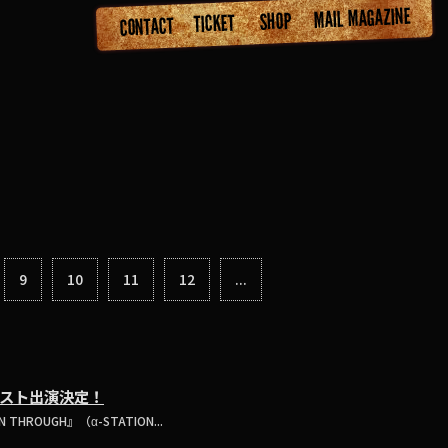
9
10
11
12
...
にゲスト出演決定！
ROUGH』（α-STATION...