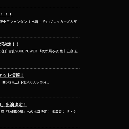
！！！！
 大阪十三ファンダンゴ 出演： 片山ブレイカーズ＆ザ
ブが決定！！
日) 富山SOUL POWER 「夜が踊る夜 第十五夜 五
チケット情報！
27(土) 下北沢CLUB Que...
RI』出演決定！
『SAKIDORI』への出演決定！ 出演者： ザ・シ